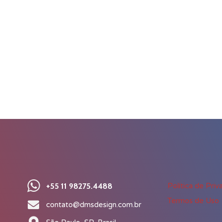
+55 11 98275.4488
Política de Priv
Termos de Uso
contato@dmsdesign.com.br