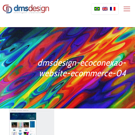
dmsdesign-ecoconexao-
website-ecommerce-04