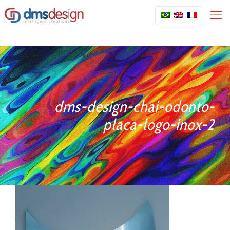
dms-design-chai-odonto-
placa-logo-inox-2